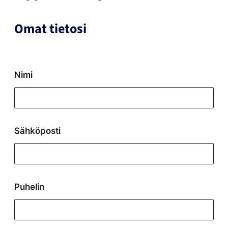
Omat tietosi
"
"
*
näyttää
pakolliset
kentät
Nimi
Sähköposti
Puhelin