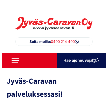
Siirry
suoraan
sisältöön
Jyväs-Caravan Oy
Soita meille:
0400 214 400
Hae ajoneuvoja
Jyväs-Caravan
palveluksessasi!