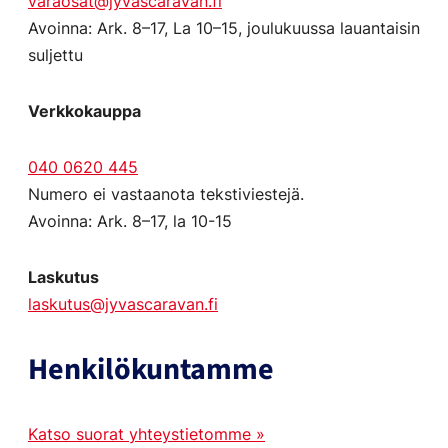
varaosat@jyvascaravan.fi
Avoinna: Ark. 8–17, La 10–15, joulukuussa lauantaisin
suljettu
Verkkokauppa
040 0620 445
Numero ei vastaanota tekstiviestejä.
Avoinna: Ark. 8–17, la 10-15
Laskutus
laskutus@jyvascaravan.fi
Henkilökuntamme
Katso suorat yhteystietomme »