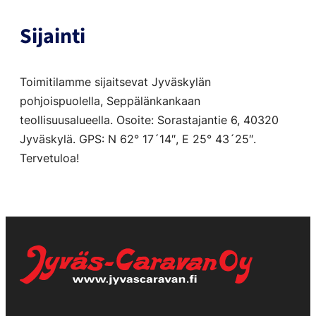
Sijainti
Toimitilamme sijaitsevat Jyväskylän
pohjoispuolella, Seppälänkankaan
teollisuusalueella. Osoite: Sorastajantie 6, 40320
Jyväskylä. GPS: N 62° 17´14″, E 25° 43´25″.
Tervetuloa!