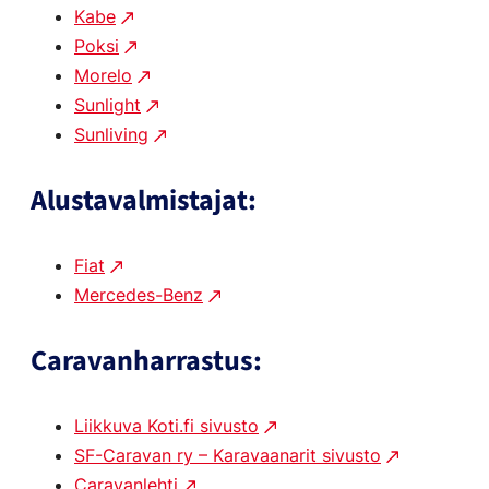
Kabe
Poksi
Morelo
Sunlight
Sunliving
Alustavalmistajat:
Fiat
Mercedes-Benz
Caravanharrastus:
Liikkuva Koti.fi sivusto
SF-Caravan ry – Karavaanarit sivusto
Caravanlehti