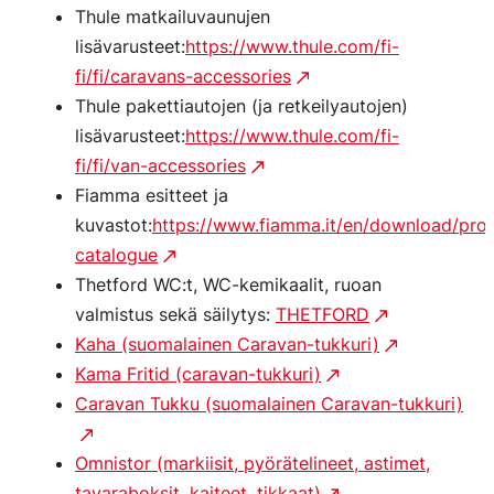
Thule matkailuvaunujen
lisävarusteet:
https://www.thule.com/fi-
fi/fi/caravans-accessories
Thule pakettiautojen (ja retkeilyautojen)
lisävarusteet:
https://www.thule.com/fi-
fi/fi/van-accessories
Fiamma esitteet ja
kuvastot:
https://www.fiamma.it/en/download/pro
catalogue
Thetford WC:t, WC-kemikaalit, ruoan
valmistus sekä säilytys:
THETFORD
Kaha (suomalainen Caravan-tukkuri)
Kama Fritid (caravan-tukkuri)
Caravan Tukku (suomalainen Caravan-tukkuri)
Omnistor (markiisit, pyörätelineet, astimet,
tavaraboksit, kaiteet, tikkaat)