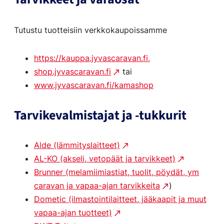
Tutustu tuotteisiin verkkokaupoissamme
https://kauppa.jyvascaravan.fi,
shop.jyvascaravan.fi
tai
www.jyvascaravan.fi/kamashop
Tarvikevalmistajat ja -tukkurit
Alde (lämmityslaitteet)
AL-KO (akseli, vetopäät ja tarvikkeet)
Brunner (melamiimiastiat, tuolit, pöydät, ym
caravan ja vapaa-ajan tarvikkeita
)
Dometic (ilmastointilaitteet, jääkaapit ja muut
vapaa-ajan tuotteet)