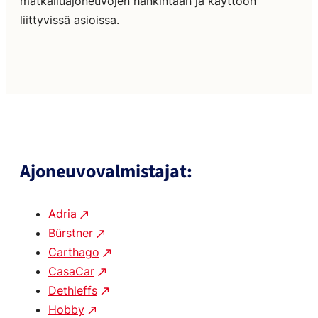
matkailuajoneuvojen hankintaan ja käyttöön
liittyvissä asioissa.
Ajoneuvovalmistajat:
Adria
Bürstner
Carthago
CasaCar
Dethleffs
Hobby