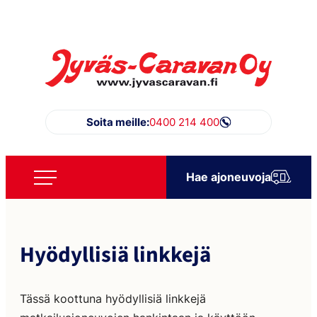
Siirry
suoraan
sisältöön
Jyväs-Caravan Oy
Soita meille:
0400 214 400
Hae ajoneuvoja
Hyödyllisiä linkkejä
Tässä koottuna hyödyllisiä linkkejä