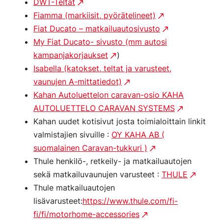
DWT-Teltat
Fiamma (markiisit, pyörätelineet)
Fiat Ducato – matkailuautosivusto
My Fiat Ducato- sivusto (mm autosi
kampanjakorjaukset
)
Isabella (katokset, teltat ja varusteet,
vaunujen A-mittatiedot)
Kahan Autoluettelon caravan-osio KAHA
AUTOLUETTELO CARAVAN SYSTEMS
Kahan uudet kotisivut josta toimialoittain linkit
valmistajien sivuille :
OY KAHA AB (
suomalainen Caravan-tukkuri )
Thule henkilö-, retkeily- ja matkailuautojen
sekä matkailuvaunujen varusteet :
THULE
Thule matkailuautojen
lisävarusteet:
https://www.thule.com/fi-
fi/fi/motorhome-accessories