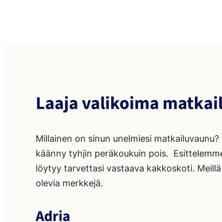
Laaja valikoima matkai
Millainen on sinun unelmiesi matkailuvaunu?
käänny tyhjin peräkoukuin pois. Esittelemme S
löytyy tarvettasi vastaava kakkoskoti. Meil
olevia merkkejä.
Adria