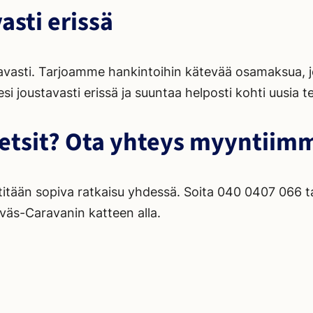
asti erissä
avasti. Tarjoamme hankintoihin kätevää osamaksua, jo
joustavasti erissä ja suuntaa helposti kohti uusia teit
 etsit? Ota yhteys myyntiim
ietitään sopiva ratkaisu yhdessä. Soita 040 0407 066 
väs-Caravanin katteen alla.