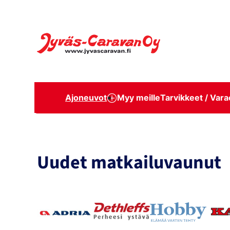
Siirry
suoraan
Jyväs-Caravan Oy
sisältöön
Ajoneuvot
Myy meille
Tarvikkeet / Vara
Uudet matkailuvaunut