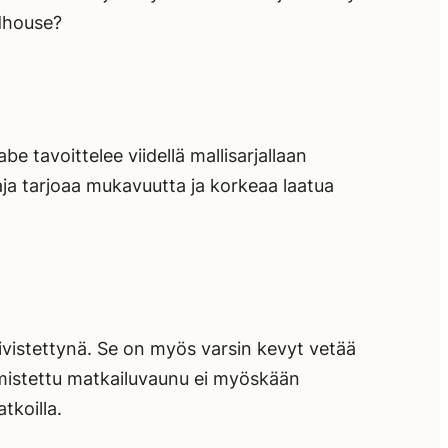
dhouse?
 tavoittelee viidellä mallisarjallaan
taja tarjoaa mukavuutta ja korkeaa laatua
iivistettynä. Se on myös varsin kevyt vetää
almistettu matkailuvaunu ei myöskään
tkoilla.