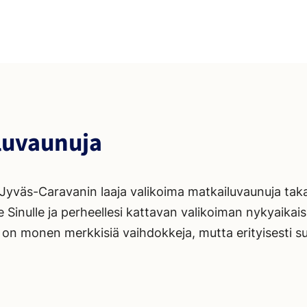
luvaunuja
 Jyväs-Caravanin laaja valikoima matkailuvaunuja ta
inulle ja perheellesi kattavan valikoiman nykyaikaisia
lä on monen merkkisiä vaihdokkeja, mutta erityisesti