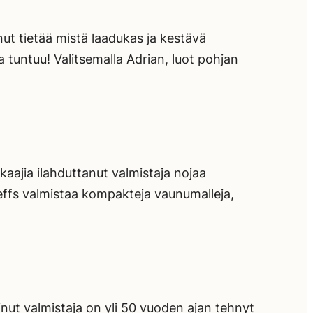
nut tietää mistä laadukas ja kestävä
 tuntuu! Valitsemalla Adrian, luot pohjan
ajia ilahduttanut valmistaja nojaa
effs valmistaa kompakteja vaunumalleja,
ut valmistaja on yli 50 vuoden ajan tehnyt