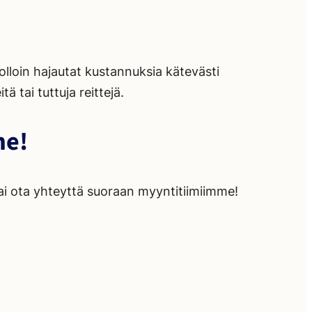
lloin hajautat kustannuksia kätevästi
ä tai tuttuja reittejä.
me!
tai ota yhteyttä suoraan myyntitiimiimme!