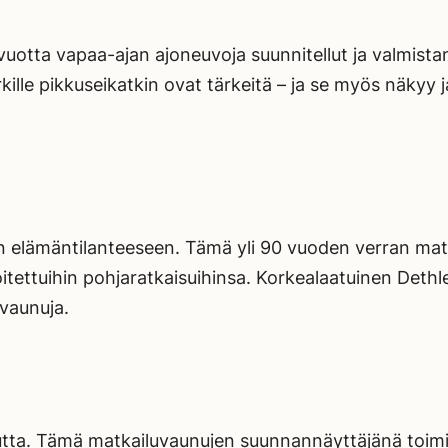
 vuotta vapaa-ajan ajoneuvoja suunnitellut ja valmista
lle pikkuseikatkin ovat tärkeitä – ja se myös näkyy ja
elämäntilanteeseen. Tämä yli 90 vuoden verran matka
tettuihin pohjaratkaisuihinsa. Korkealaatuinen Dethl
vaunuja.
tta. Tämä matkailuvaunujen suunnannäyttäjänä toimin