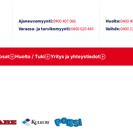
Ajoneuvomyynti:
0400 407 066
Huolto:
0400 4
Varaosa- ja tarvikemyynti:
0400 620 445
Vaihde:
0400 2
osat
Huolto / Tuki
Yritys ja yhteystiedot