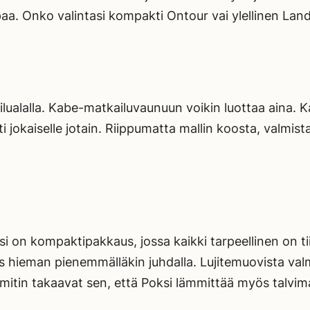
a. Onko valintasi kompakti Ontour vai ylellinen Lan
alalla. Kabe-matkailuvaunuun voikin luottaa aina. Kabe
ti jokaiselle jotain. Riippumatta mallin koosta, valmis
si on kompaktipakkaus, jossa kaikki tarpeellinen on t
 myös hieman pienemmälläkin juhdalla. Lujitemuovista v
itin takaavat sen, että Poksi lämmittää myös talvima