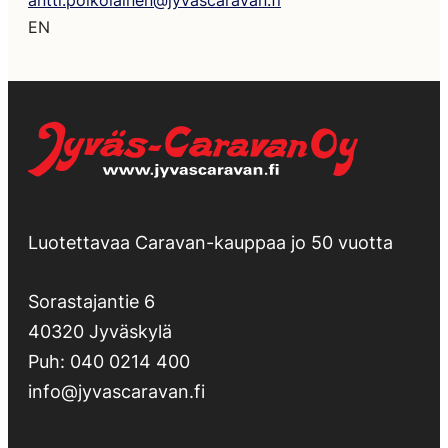
antti.poikolainen@jyvascaravan.fi
EN
Luotettavaa Caravan-kauppaa jo 50 vuotta
Sorastajantie 6
40320 Jyväskylä
Puh:
040 0214 400
info@jyvascaravan.fi