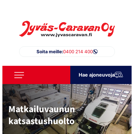
Siirry
suoraan
sisältöön
Jyväs-Caravan Oy
Soita meille:
0400 214 400
Hae ajoneuvoja
Matkailuvaunun
katsastushuolto