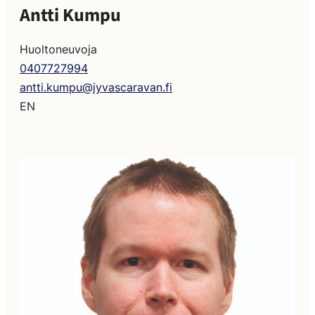
Antti Kumpu
Huoltoneuvoja
0407727994
antti.kumpu@jyvascaravan.fi
EN