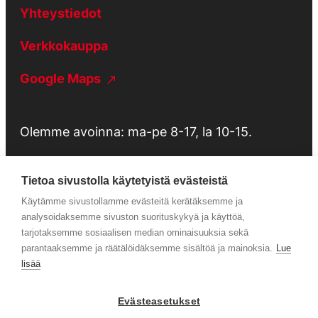
Yhteystiedot
Verkkokauppa
Google Maps
Olemme avoinna: ma-pe 8-17, la 10-15.
Tietoa sivustolla käytetyistä evästeistä
Käytämme sivustollamme evästeitä kerätäksemme ja
Tietosuojaseloste
analysoidaksemme sivuston suorituskykyä ja käyttöä,
tarjotaksemme sosiaalisen median ominaisuuksia sekä
parantaaksemme ja räätälöidäksemme sisältöä ja mainoksia.
Lue
Huolto
lisää
Evästeasetukset
Facebook
Instagram