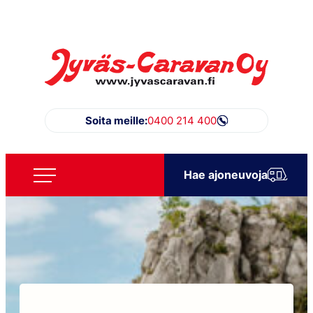
Siirry
suoraan
sisältöön
Jyväs-Caravan Oy
Soita meille:
0400 214 400
Hae ajoneuvoja