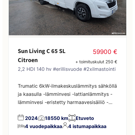
Sun Living C 65 SL
59900 €
Citroen
+ toimituskulut 250 €
2,2 HDI 140 hv #erillisvuode #2xilmastointi
Trumatic 6kW-ilmakeskuslämmitys sähköllä
ja kaasulla -lämminvesi -lattianlämmitys -
lämminvesi -eristetty harmaavesisäiliö -
suihku -kasettiWC -ohjaamon ilmastointi -
2024
18550 km
Etuveto
asuintilan ilmastointi -vakionopeuden
4 vuodepaikkaa
4 istumapaikkaa
säädin -sähkötoimiset ohjaamon ikkunat -
ohjaamon ovien kauko-ohjattu