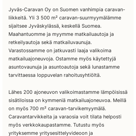
Jyväs-Caravan Oy on Suomen vanhimpia caravan-
liikkeitä. Yli 3 500 m² caravan-suurmyymälämme
sijaitsee Jyväskylässä, keskellä Suomea.
Maahantuomme ja myymme matkailuautoja ja
retkeilyautoja sekä matkailuvaunuja.
Varastossamme on jatkuvasti laaja valikoima
matkailuajoneuvoja. Ostamme myös käytettyjä
asuntovaunuja ja asuntoautoja sekä lunastamme
tarvittaessa loppuvelan rahoitusyhtiöltä.
Lähes 200 ajoneuvon valikoimastamme lämpöisissä
sisätiloissa on kymmeniä matkailuajoneuvoa. Meillä
on myös 700 m² caravan-tarvikemyymälä.
Caravantarvikkeita ja varaosia voit tilata helposti
myös verkkokaupastamme. Tutustu myös
yrityksemme yritysesittelyvideoon ja