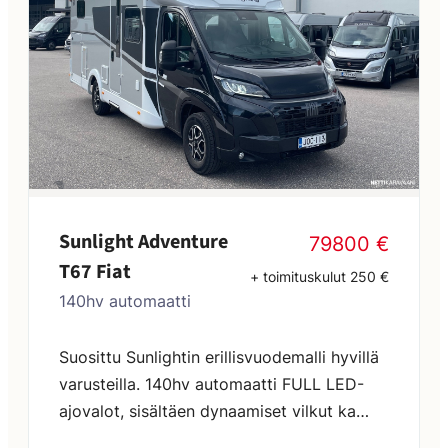
Sunlight Adventure
79800 €
T67 Fiat
+ toimituskulut 250 €
140hv automaatti
Suosittu Sunlightin erillisvuodemalli hyvillä
varusteilla. 140hv automaatti FULL LED-
ajovalot, sisältäen dynaamiset vilkut ka
LED-päiväajovalot ALUSTAN