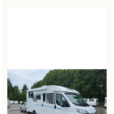
multimediasoitin -markiisi -hyttysverkko-
ovi -huollettu säännöllisesti sekä kori että
alusta -jakohihnasaeja vaihdettu noin
53tkm ja 2026 -edulliset käyttökulut CO2-
päästöt 177 g/km >> 912,86 € / koko vuosi