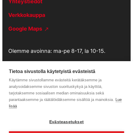
Yhteystiedot
Verkkokauppa
Google Maps
Olemme avoinna: ma-pe 8-17, la 10-15.
Tietoa sivustolla käytetyistä evästeistä
Käytämme sivustollamme evästeitä kerätäksemme ja
Tietosuojaseloste
analysoidaksemme sivuston suorituskykyä ja käyttöä,
tarjotaksemme sosiaalisen median ominaisuuksia sekä
parantaaksemme ja räätälöidäksemme sisältöä ja mainoksia.
Lue
Huolto
lisää
Evästeasetukset
Facebook
Instagram