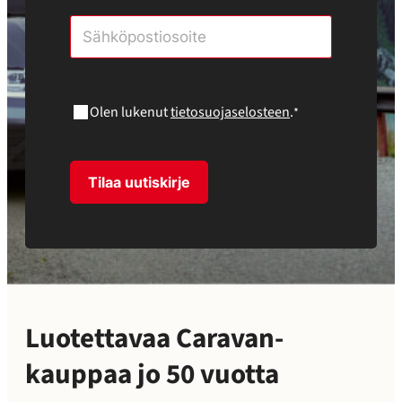
"
"
*
näyttää
pakolliset
kentät
Olen lukenut
tietosuojaselosteen
.
*
Tilaa uutiskirje
Luotettavaa Caravan-
kauppaa jo 50 vuotta