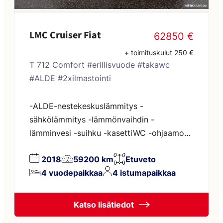
LMC Cruiser Fiat
62850 €
+ toimituskulut 250 €
T 712 Comfort #erillisvuode #takawc
#ALDE #2xilmastointi
-ALDE-nestekeskuslämmitys -
sähkölämmitys -lämmönvaihdin -
lämminvesi -suihku -kasettiWC -ohjaamon
ilmastointi -asuintilan ilmastointi -
2018
59200 km
Etuveto
vakionopeuden säädin -kauko-ohjattu
4 vuodepaikkaa
4 istumapaikkaa
keskuslukitus -tukeva pyöräteline (yht.
60kg kantavuus) -alumiinivanteet ja
hyväkuntoiset renkaat -moottorin lämmitin
Katso lisätiedot
-kaasupullonvaihtaja -peruutuskamera ja