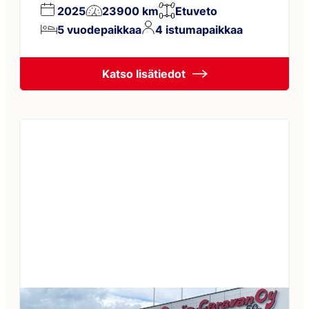
2025
23900 km
Etuveto
TURVALLISUUSPAKETTI: jarruavustin, joka
5 vuodepaikkaa
4 istumapaikkaa
tunnistaa jalankulkijat ja pyöräilijät Sade- ja
hämärätunnistin Liikennemerkki- ja
kaukovalotunnistin Kaistavahti Kuljettajan
Katso lisätiedot
vireystilan tunnistin Älykäs nopeusavustin
Kaksiväriset alumiinivanteet Pullonvaihtaja
ja letkurikkoventtiili Ulkoseinät hopea
ulkoväri Metallimusta ohjaamon väri
Vuoteentekomahdollisuus istuinryhmään
Asuinto-osan mattosarja Sähköinen
nostovuode istuinryhmän päälle Puinen
suihkuritilä […]