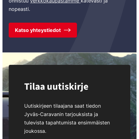
onnistuu
verkkokaupastamme
kätevästi ja
nopeasti.
Katso yhteystiedot
Tilaa uutiskirje
Uutiskirjeen tilaajana saat tiedon
Jyväs-Caravanin tarjouksista ja
tulevista tapahtumista ensimmäisten
joukossa.