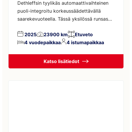
Dethleffsin tyylikäs automaattivaihteinen
puoli-integroitu korkeussäädettävällä
saarekevuoteella. Tässä yksilössä runsas
varustelu: Active-paketti: ohjaamon
2025
23900 km
Etuveto
kattoikkuna, ikkunallinen asunto-osan ovi
4 vuodepaikkaa
4 istumapaikkaa
keskuslukituksella, ohjaamon
kaihdinverhot, epäsuora tunnelmavalaistus
yläkappien yllä, seinien epäsuora
Katso lisätiedot
tunnelmavalaistus, mukava L-istuinryhmä ja
vapaasti seisova pöytä, vasen luukku
takatalliin, upotetut tuplalasitetut ikkunat
pimennys ja hyttysverhoin, Heron
tekstiilinahka verhoilu,
aurinkopaneelivalmius, valaistu keittiön
takaseinä, valmius kattoilmastointilaitteelle,
multimediasoitin peruutuskameralla ja
Navilla, Active […]