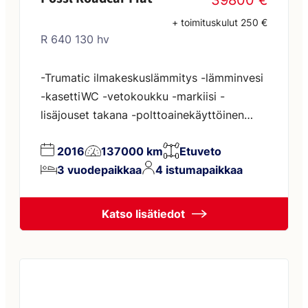
39800 €
+ toimituskulut 250 €
R 640 130 hv
-Trumatic ilmakeskuslämmitys -lämminvesi
-kasettiWC -vetokoukku -markiisi -
lisäjouset takana -polttoainekäyttöinen
lisälämmitin kännykkäohjauksella -
2016
137000 km
Etuveto
moottorin lämmitin -sähköastin -invertteri -
3 vuodepaikkaa
4 istumapaikkaa
ohjaamon ilmastointi -vakionopeuden
säädin -LED-lisäajovalo -peruutuskamera -
multimediasoitin -alumiinivanteet -viimeisin
Katso lisätiedot
huolto 5/2026 ja 133624km (ölyhuolto ja
jakohihnasarjan ja vesipumpun vaihto)