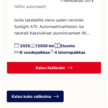
+ toimituskulut 250 €
140hv automaatti
Isolla takatallilla oleva uuden veroinen
Sunlight A70. Automaattivaihteisto Iso
takatalli Kaksiväriset alumiinivanteet 90
litran polttoainesäiliö Nordic-Paketti:
2025
12500 km
Etuveto
Truma Combi 6E kaasu/sähkölämmitys
6 vuodepaikkaa
4 istumapaikkaa
Sähköinen lattialämmitys Eristetty
harmaavesisäiliö Polkupyöräteline 3:lle
Multimediasoitin peruutuskameralla ja
Katso lisätiedot
Navilla Markiisi
Katso koko valikoima