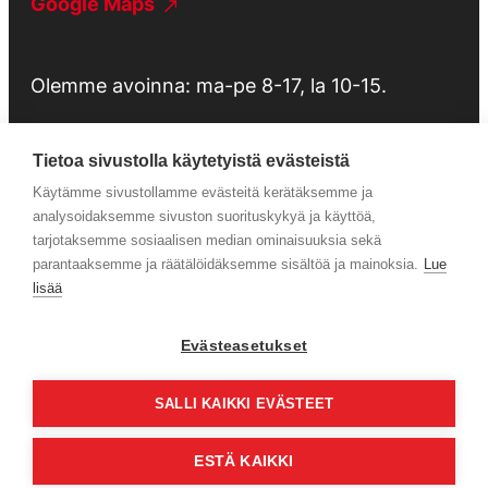
Google Maps
Olemme avoinna: ma-pe 8-17, la 10-15.
Tietoa sivustolla käytetyistä evästeistä
Käytämme sivustollamme evästeitä kerätäksemme ja
Tietosuojaseloste
analysoidaksemme sivuston suorituskykyä ja käyttöä,
tarjotaksemme sosiaalisen median ominaisuuksia sekä
parantaaksemme ja räätälöidäksemme sisältöä ja mainoksia.
Lue
Huolto
lisää
Evästeasetukset
Facebook
Instagram
SALLI KAIKKI EVÄSTEET
ESTÄ KAIKKI