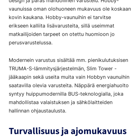
design ja paras mahdollinen varustelu. Hobby-
vaunuissa oman olohuoneen mukavuus ole koskaan
kovin kaukana. Hobby-vaunuihin ei tarvitse
erikseen kalliita lisävarusteita, sillä useimmat
matkailijoiden tarpeet on otettu huomioon jo
perusvarustelussa.
Modernein varustus sisältää mm. pienikulutuksisen
TRUMA-S-lämmitysjärjestelmän, Slim Tower -
jääkaapin sekä useita muita vain Hobbyn vaunuihin
saatavilla olevia varusteita. Näppärä energiahuolto
syntyy huippumodernilla BUS-teknologialla, joka
mahdollistaa valaistuksen ja sähkölaitteiden
hallinnan ohjaustaulusta.
Turvallisuus ja ajomukavuus