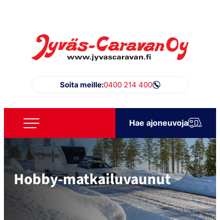
Siirry
suoraan
sisältöön
Jyväs-Caravan Oy
Soita meille:
0400 214 400
Hae ajoneuvoja
Hobby-matkailuvaunut