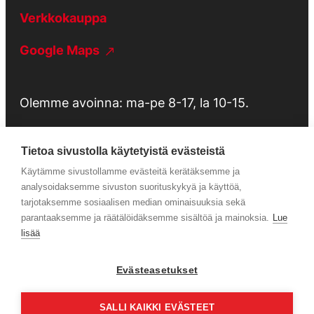
Verkkokauppa
Google Maps
Olemme avoinna: ma-pe 8-17, la 10-15.
Tietoa sivustolla käytetyistä evästeistä
Käytämme sivustollamme evästeitä kerätäksemme ja
Tietosuojaseloste
analysoidaksemme sivuston suorituskykyä ja käyttöä,
tarjotaksemme sosiaalisen median ominaisuuksia sekä
parantaaksemme ja räätälöidäksemme sisältöä ja mainoksia.
Lue
Huolto
lisää
Evästeasetukset
Facebook
Instagram
SALLI KAIKKI EVÄSTEET