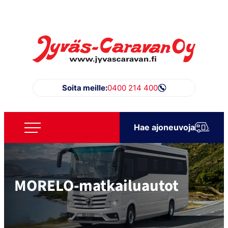
Siirry
suoraan
sisältöön
Jyväs-Caravan Oy
Soita meille:
0400 214 400
Hae ajoneuvoja
MORELO-matkailuautot