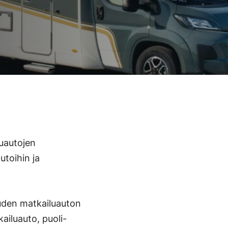
uautojen
utoihin ja
uuden matkailuauton
ailuauto, puoli-