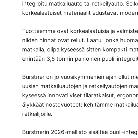
integroitu matkailuauto tai retkeilyauto. Selke
korkealaatuiset materiaalit edustavat modern
Tuotteemme ovat korkealaatuisia ja valmiste
niiden hinnat ovat reilut. Laatu, jonka huomaa
matkalla, olipa kyseessä sitten kompakti mat
enintään 3,5 tonnin painoinen puoli-integroi
Bürstner on jo vuosikymmenien ajan ollut mer
uusien matkailuautojen ja retkeilyautojen mar
kyseessä innovatiiviset tilaratkaisut, ergono
älykkäät nostovuoteet: kehitämme matkailuau
retkeilijöille.
Bürstnerin 2026-mallisto sisältää puoli-inte