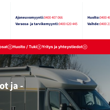
Ajoneuvomyynti:
0400 407 066
Huolto:
0400 4
Varaosa- ja tarvikemyynti:
0400 620 445
Vaihde:
0400 2
osat
Huolto / Tuki
Yritys ja yhteystiedot
t ja -