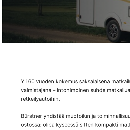
Yli 60 vuoden kokemus saksalaisena matkail
valmistajana – intohimoinen suhde matkailua
retkeilyautoihin.
Bürstner yhdistää muotoilun ja toiminnallis
ostossa: olipa kyseessä sitten kompakti matk