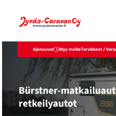
Siirry
suoraan
Jyväs-Caravan Oy
sisältöön
Ajoneuvot
Myy meille
Tarvikkeet / Vara
Bürstner-matkailuauto
retkeilyautot