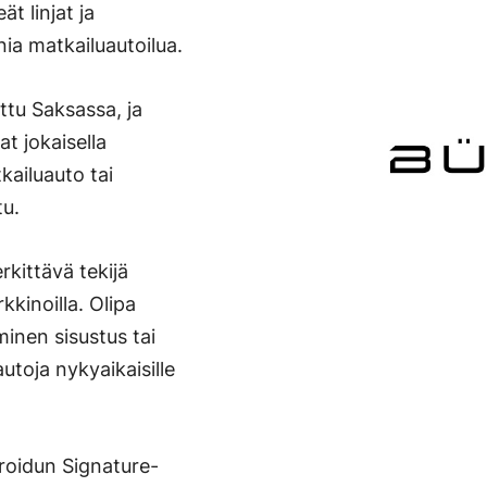
ät linjat ja
ia matkailuautoilua.
ttu Saksassa, ja
t jokaisella
kailuauto tai
tu.
kittävä tekijä
kkinoilla. Olipa
minen sisustus tai
toja nykyaikaisille
groidun Signature-