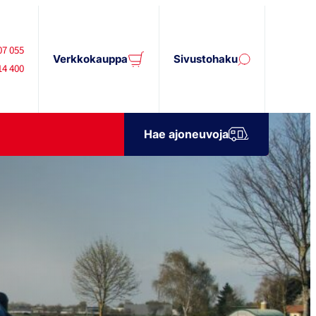
07 055
Verkkokauppa
Sivustohaku
14 400
Hae ajoneuvoja