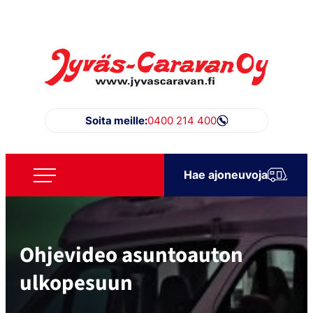
Siirry
suoraan
sisältöön
Jyväs-Caravan Oy
Soita meille:
0400 214 400
Hae ajoneuvoja
Ohjevideo asuntoauton
ulkopesuun