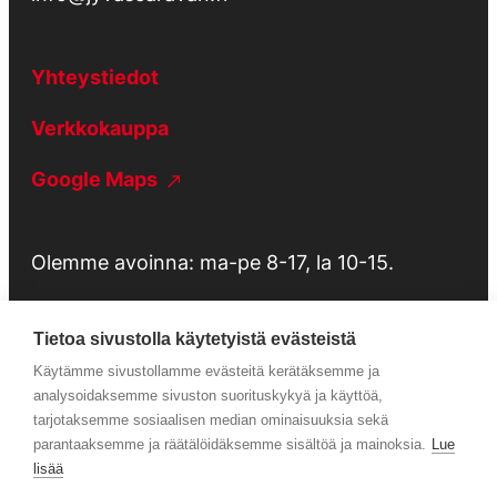
Yhteystiedot
Verkkokauppa
Google Maps
Olemme avoinna: ma-pe 8-17, la 10-15.
Tietoa sivustolla käytetyistä evästeistä
Käytämme sivustollamme evästeitä kerätäksemme ja
Tietosuojaseloste
analysoidaksemme sivuston suorituskykyä ja käyttöä,
tarjotaksemme sosiaalisen median ominaisuuksia sekä
parantaaksemme ja räätälöidäksemme sisältöä ja mainoksia.
Lue
Huolto
lisää