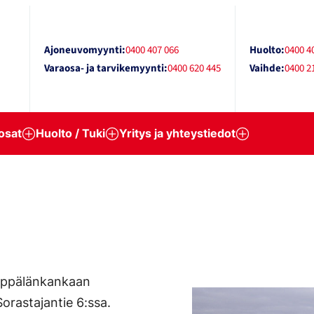
Ajoneuvomyynti:
0400 407 066
Huolto:
0400 4
Varaosa- ja tarvikemyynti:
0400 620 445
Vaihde:
0400 2
osat
Huolto / Tuki
Yritys ja yhteystiedot
Seppälänkankaan
Sorastajantie 6:ssa.