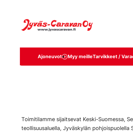
Siirry
suoraan
Jyväs-Caravan Oy
sisältöön
Ajoneuvot
Myy meille
Tarvikkeet / Vara
Toimitilamme sijaitsevat Keski-Suomessa, 
teollisuusaluella, Jyväskylän pohjoispuolella 