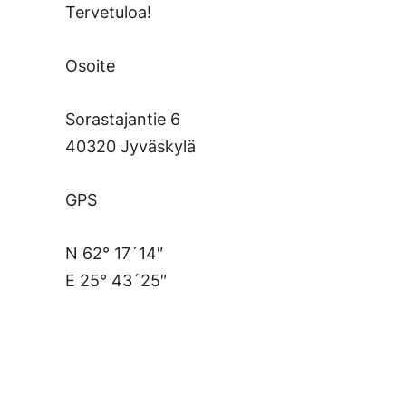
Tervetuloa!
Osoite
Sorastajantie 6
40320 Jyväskylä
GPS
N 62° 17´14″
E 25° 43´25″