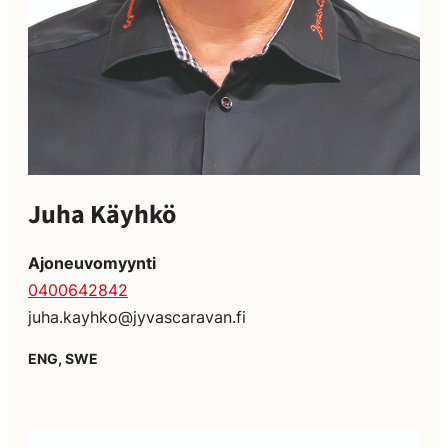
Juha Käyhkö
Ajoneuvomyynti
0400642842
juha.kayhko@jyvascaravan.fi
ENG, SWE