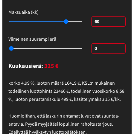
Maksuaika (kk)
Viimeinen suurempi erä
Kuukausierä:
325
€
korko
4,99
%,
luoton määrä
16419
€
,
KSL:n mukainen
todellinen luottohinta
23466
€
,
todellinen vuosikorko
8,58
%
, luoton perustamiskulu
499
€, käsittelymaksu
15
€/kk.
Huomioithan, että laskurin antamat luvut ovat suuntaa-
antavia. Pyydä myyjältäsi lopullinen rahoitustarjous.
Edellyttää hyväksytyn luottopäätöksen.