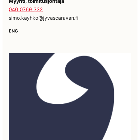
Myynti, toimitusjohtaja
040 0769 332
simo.kayhko@jyvascaravan.fi
ENG