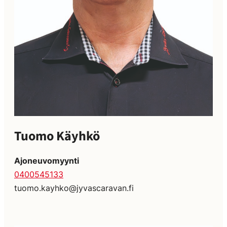
Tuomo Käyhkö
Ajoneuvomyynti
0400545133
tuomo.kayhko@jyvascaravan.fi