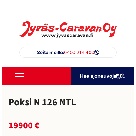
Siirry
suoraan
sisältöön
Jyväs-Caravan Oy
Soita meille:
0400 214 400
Hae ajoneuvoja
Poksi N 126 NTL
19900 €