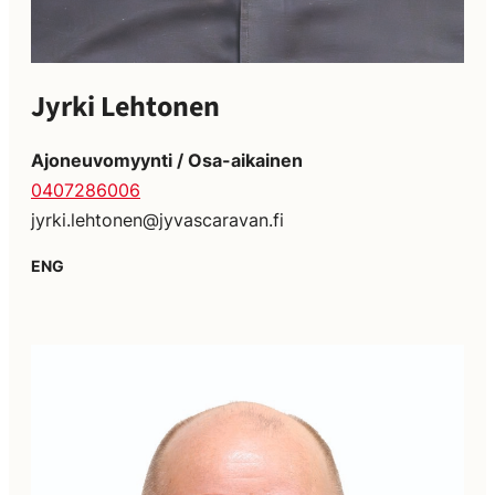
Jyrki Lehtonen
Ajoneuvomyynti / Osa-aikainen
0407286006
jyrki.lehtonen@jyvascaravan.fi
ENG