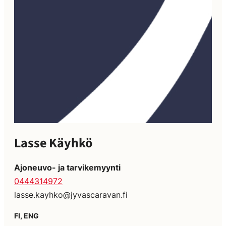
Lasse Käyhkö
Ajoneuvo- ja tarvikemyynti
0444314972
lasse.kayhko@jyvascaravan.fi
FI, ENG