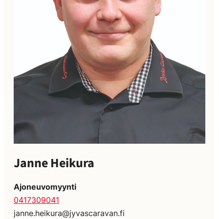
Janne Heikura
Ajoneuvomyynti
0417309041
janne.heikura@jyvascaravan.fi