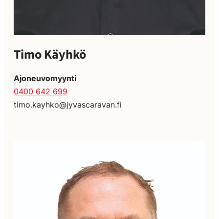
Timo Käyhkö
Ajoneuvomyynti
0400 642 699
timo.kayhko@jyvascaravan.fi