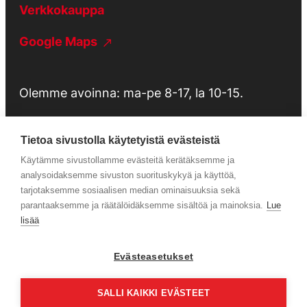
Verkkokauppa
Google Maps
Olemme avoinna: ma-pe 8-17, la 10-15.
Tietoa sivustolla käytetyistä evästeistä
Käytämme sivustollamme evästeitä kerätäksemme ja
Tietosuojaseloste
analysoidaksemme sivuston suorituskykyä ja käyttöä,
tarjotaksemme sosiaalisen median ominaisuuksia sekä
parantaaksemme ja räätälöidäksemme sisältöä ja mainoksia.
Lue
Huolto
lisää
Evästeasetukset
Facebook
Instagram
SALLI KAIKKI EVÄSTEET