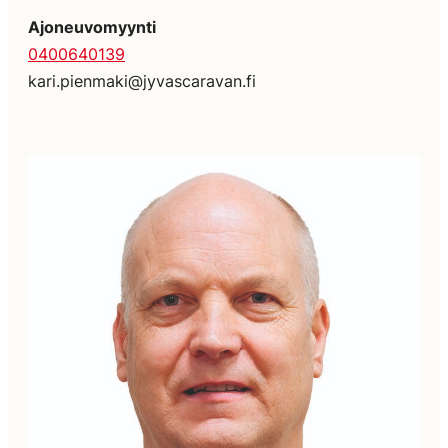
Ajoneuvomyynti
0400640139
kari.pienmaki@jyvascaravan.fi