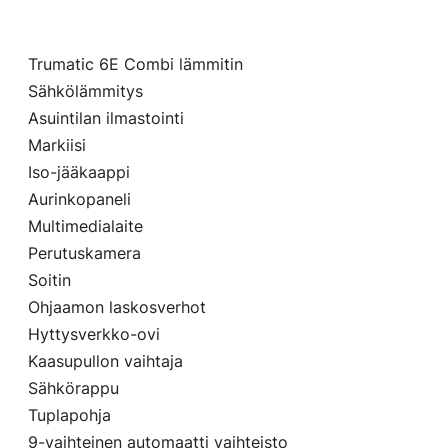
Trumatic 6E Combi lämmitin
Sähkölämmitys
Asuintilan ilmastointi
Markiisi
Iso-jääkaappi
Aurinkopaneli
Multimedialaite
Perutuskamera
Soitin
Ohjaamon laskosverhot
Hyttysverkko-ovi
Kaasupullon vaihtaja
Sähkörappu
Tuplapohja
9-vaihteinen automaatti vaihteisto