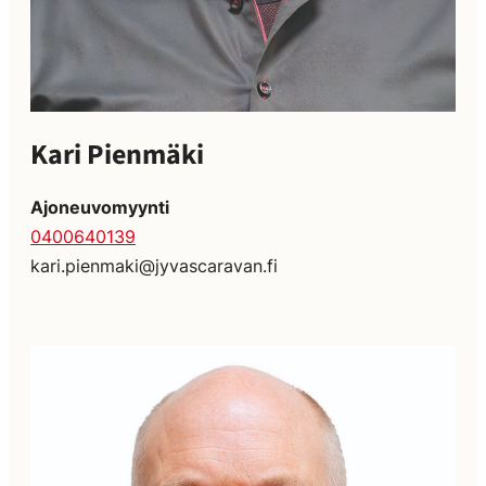
Kari Pienmäki
Ajoneuvomyynti
0400640139
kari.pienmaki@jyvascaravan.fi