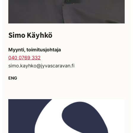
Simo Käyhkö
Myynti, toimitusjohtaja
040 0769 332
simo.kayhko@jyvascaravan.fi
ENG