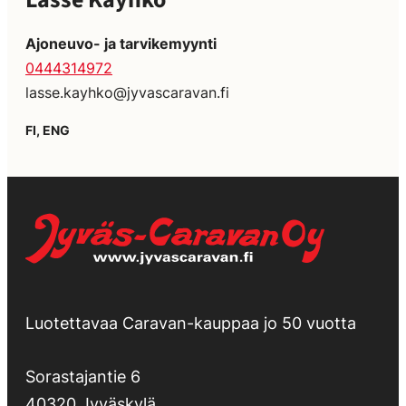
Ajoneuvo- ja tarvikemyynti
0444314972
lasse.kayhko@jyvascaravan.fi
FI, ENG
Luotettavaa Caravan-kauppaa jo 50 vuotta
Sorastajantie 6
40320 Jyväskylä