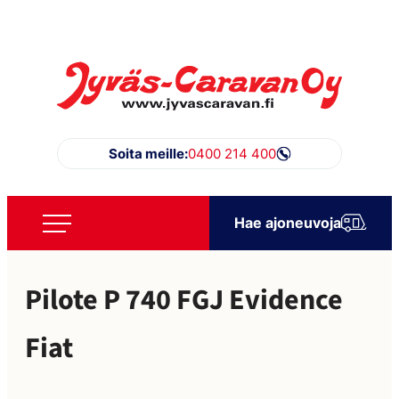
Siirry
suoraan
sisältöön
Jyväs-Caravan Oy
Soita meille:
0400 214 400
Hae ajoneuvoja
Pilote P 740 FGJ Evidence
Fiat