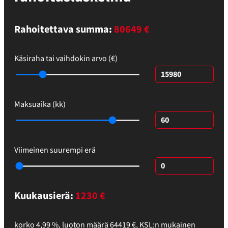
Rahoitettava summa:
80649 €
Käsiraha tai vaihdokin arvo (€)
Maksuaika (kk)
Viimeinen suurempi erä
Kuukausierä:
1230
€
korko
4,99
%,
luoton määrä
64419
€
,
KSL:n mukainen