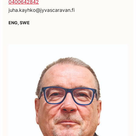
0400642842
juha.kayhko@jyvascaravan.fi
ENG, SWE