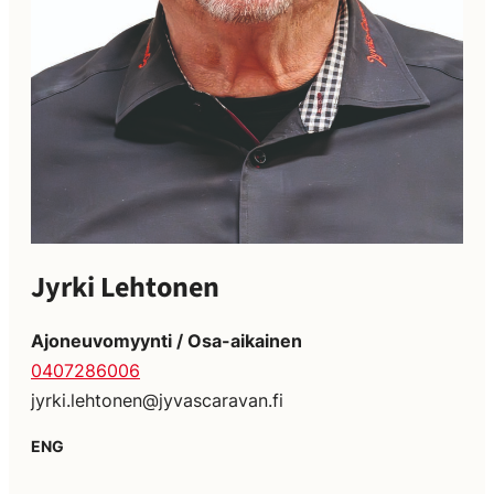
Jyrki Lehtonen
Ajoneuvomyynti / Osa-aikainen
0407286006
jyrki.lehtonen@jyvascaravan.fi
ENG