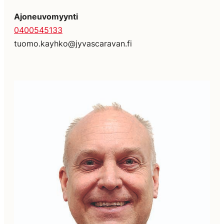
Ajoneuvomyynti
0400545133
tuomo.kayhko@jyvascaravan.fi