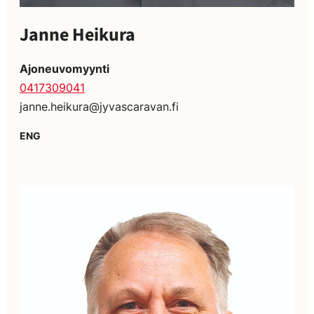
Janne Heikura
Ajoneuvomyynti
0417309041
janne.heikura@jyvascaravan.fi
ENG