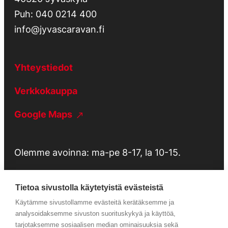
Puh:
040 0214 400
info@jyvascaravan.fi
Yhteystiedot
Verkkokauppa
Google Maps
Olemme avoinna: ma-pe 8-17, la 10-15.
Tietoa sivustolla käytetyistä evästeistä
Käytämme sivustollamme evästeitä kerätäksemme ja
Tietosuojaseloste
analysoidaksemme sivuston suorituskykyä ja käyttöä,
tarjotaksemme sosiaalisen median ominaisuuksia sekä