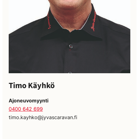
Timo Käyhkö
Ajoneuvomyynti
0400 642 699
timo.kayhko@jyvascaravan.fi