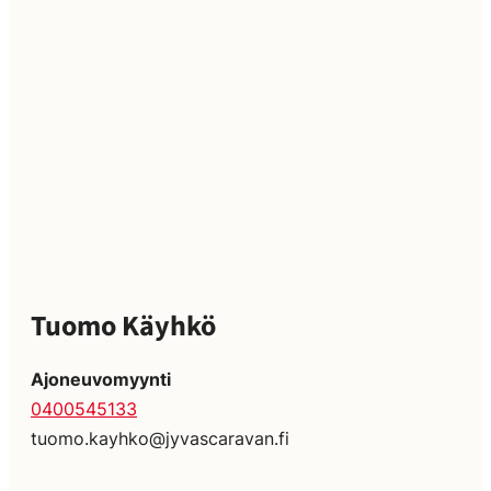
Tuomo Käyhkö
Ajoneuvomyynti
0400545133
tuomo.kayhko@jyvascaravan.fi