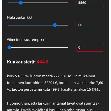
Maksuaika (kk)
Viimeinen suurempi erä
Kuukausierä:
444
€
korko
4,99
%,
luoton määrä
22739
€
,
KSL:n mukainen
todellinen luottohinta
32201
€
,
todellinen vuosikorko
7,60
%
, luoton perustamiskulu
499
€, käsittelymaksu
15
€/kk.
Huomioithan, että laskurin antamat luvut ovat suuntaa-
antavia. Pyydä myyjältäsi lopullinen rahoitustarjous.