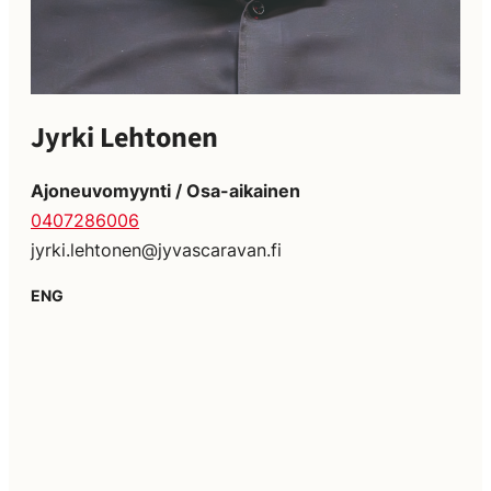
Jyrki Lehtonen
Ajoneuvomyynti / Osa-aikainen
0407286006
jyrki.lehtonen@jyvascaravan.fi
ENG