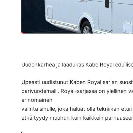
Uudenkarhea ja laadukas Kabe Royal edullise
Upeasti uudistunut Kaben Royal sarjan suosi
parivuodemalli. Royal-sarjassa on ylellinen v
erinomainen
valinta sinulle, joka haluat olla tekniikan etu
etkä tyydy muuhun kuin kaikkein parhaasee