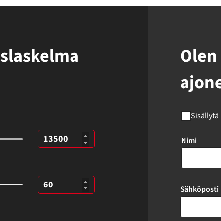
uslaskelma
Olen 
ajon
Sisällytä
Nimi
Sähköposti