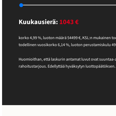
Kuukausierä:
1043
€
korko
4,99
%,
luoton määrä
54499
€
,
KSL:n mukainen tod
todellinen vuosikorko
6,14
%
, luoton perustamiskulu
49
Huomioithan, että laskurin antamat luvut ovat suuntaa-a
rahoitustarjous. Edellyttää hyväksytyn luottopäätöksen.