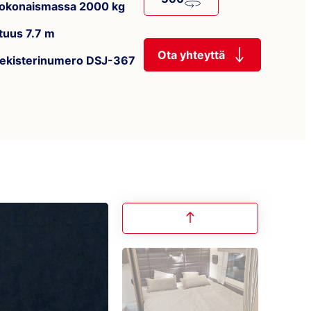
okonaismassa 2000 kg
ituus 7.7 m
Ota yhteyttä
ekisterinumero DSJ-367