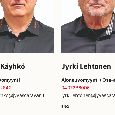
 Käyhkö
Jyrki Lehtonen
vomyynti
Ajoneuvomyynti / Osa-a
2842
0407286006
yhko@jyvascaravan.fi
jyrki.lehtonen@jyvascara
E
ENG