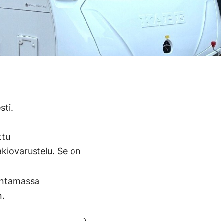
sti.
ttu
akiovarustelu. Se on
rintamassa
n.