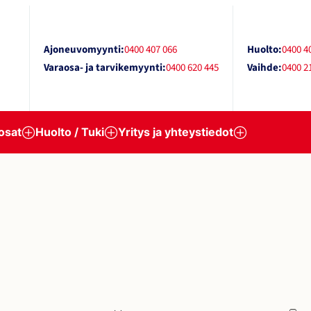
Ajoneuvomyynti:
0400 407 066
Huolto:
0400 4
Varaosa- ja tarvikemyynti:
0400 620 445
Vaihde:
0400 2
osat
Huolto / Tuki
Yritys ja yhteystiedot