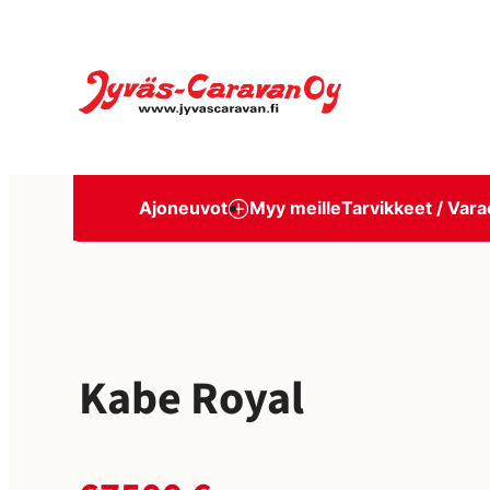
Siirry
suoraan
Jyväs-Caravan Oy
sisältöön
Ajoneuvot
Myy meille
Tarvikkeet / Vara
Kabe Royal