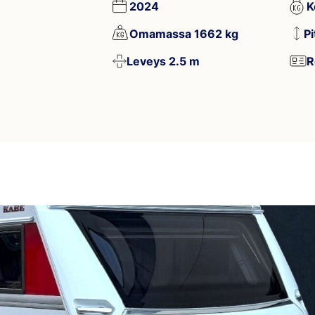
2024
K
Omamassa 1662 kg
P
Leveys 2.5 m
R