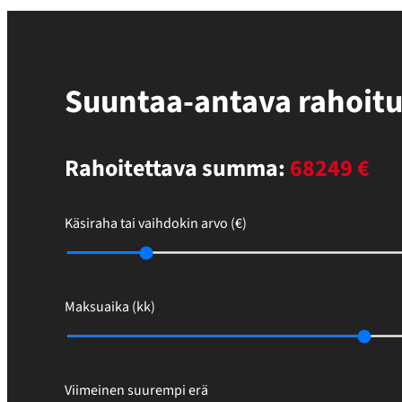
Suuntaa-antava rahoit
Rahoitettava summa:
68249 €
Käsiraha tai vaihdokin arvo (€)
Maksuaika (kk)
Viimeinen suurempi erä