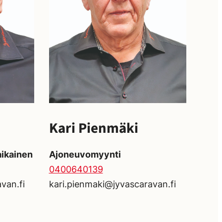
Kari Pienmäki
ikainen
Ajoneuvomyynti
0400640139
van.fi
kari.pienmaki@jyvascaravan.fi