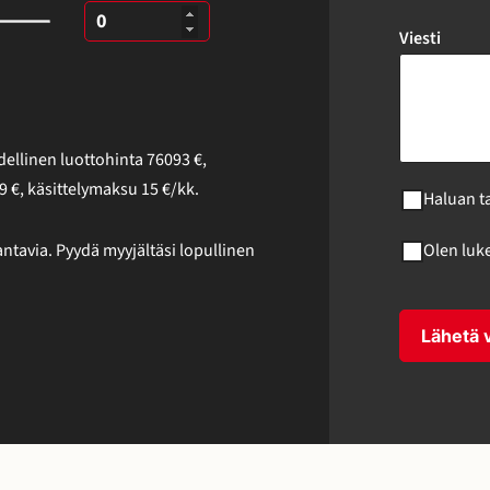
Viesti
ellinen luottohinta
76093
€
,
9
€, käsittelymaksu
15
€/kk.
Haluan t
ntavia. Pyydä myyjältäsi lopullinen
Olen luk
Lähetä v