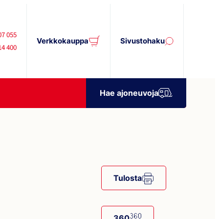
07 055
Verkkokauppa
Sivustohaku
14 400
Hae ajoneuvoja
Tulosta
360