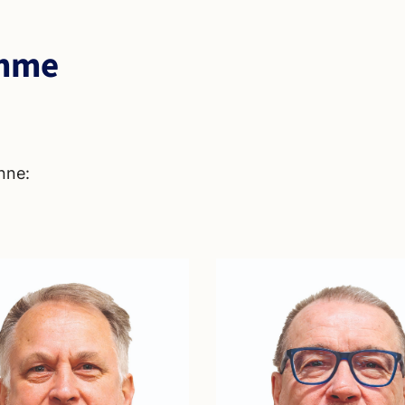
imme
nne: