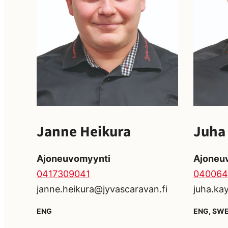
Janne Heikura
Juha
Ajoneuvomyynti
Ajoneu
0417309041
040064
janne.heikura@jyvascaravan.fi
juha.ka
ENG
ENG, SW