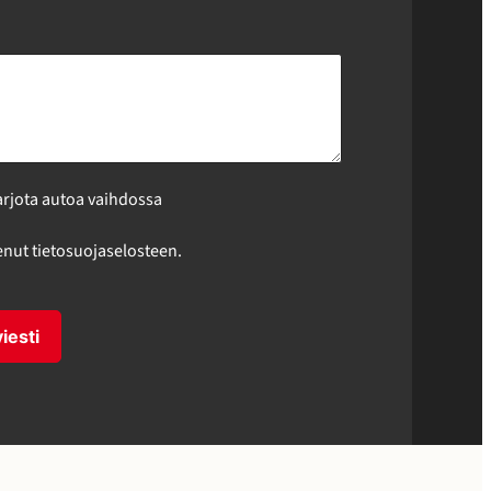
arjota autoa vaihdossa
enut tietosuojaselosteen.
iesti