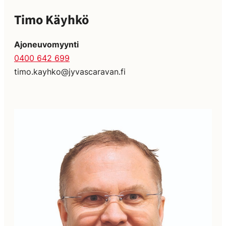
Timo Käyhkö
Ajoneuvomyynti
0400 642 699
timo.kayhko@jyvascaravan.fi