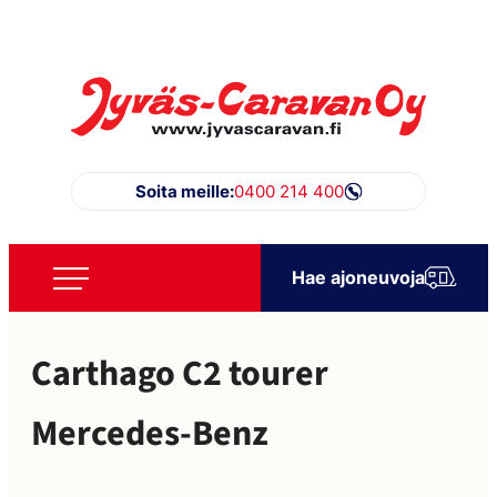
Siirry
suoraan
sisältöön
Jyväs-Caravan Oy
Soita meille:
0400 214 400
Hae ajoneuvoja
Carthago C2 tourer
Mercedes-Benz