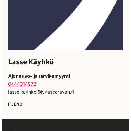
Lasse Käyhkö
Ajoneuvo- ja tarvikemyynti
0444314972
lasse.kayhko@jyvascaravan.fi
FI, ENG