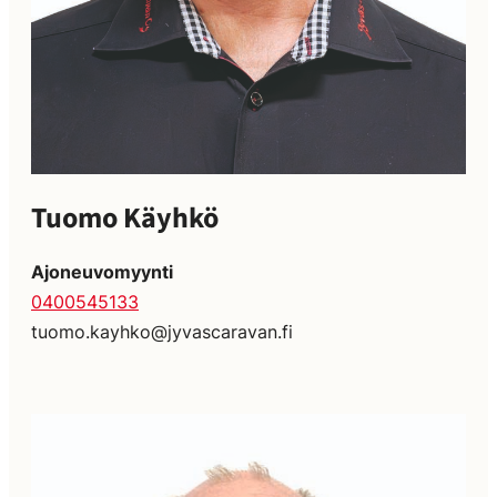
Tuomo Käyhkö
Ajoneuvomyynti
0400545133
tuomo.kayhko@jyvascaravan.fi