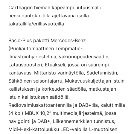
Carthagon hieman kapeampi uutuusmalli
henkilöautokortilla ajettavana isolla
takatallilla/erillisvuoteilla
Basic-Plus paketti Mercedes-Benz
(Puoliautomaattinen Tempmatic-
ilmastointijärjestelmä, vakionopeudensäädin,
Latausboosteri, Etuakseli, jossa on suurempi
kantavuus, Mittaristo värinäytöllä, Sadetunnistin,
Sähköinen seisontajarru, Mukavuuskuljettajan istuin
kallistuksen ja korkeuden säädöllä, matkustajan
istuin kallistuksen säädöllä,
Radiovalmiuskattoantennilla ja DAB+:lla, kaiuttimilla
(4 kpl) MBUX 10,2” multimediajärjestelmä, jossa
navigointi ja DAB+, Liikennemerkkien tunnistus,
Midi-Heki-kattoluukku LED-valoilla L-muotoisen