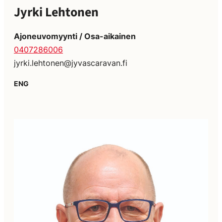
Jyrki Lehtonen
Ajoneuvomyynti / Osa-aikainen
0407286006
jyrki.lehtonen@jyvascaravan.fi
ENG