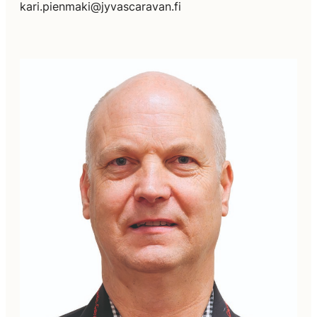
kari.pienmaki@jyvascaravan.fi