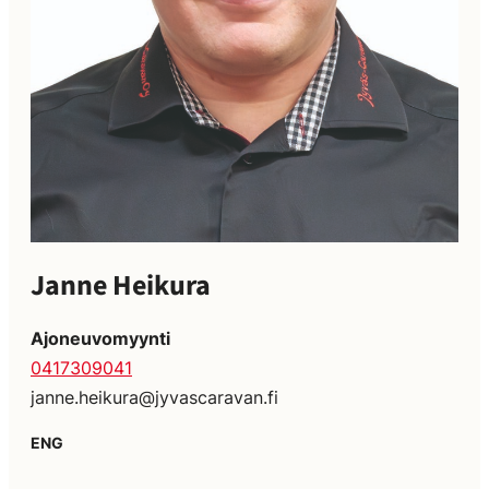
Janne Heikura
Ajoneuvomyynti
0417309041
janne.heikura@jyvascaravan.fi
ENG