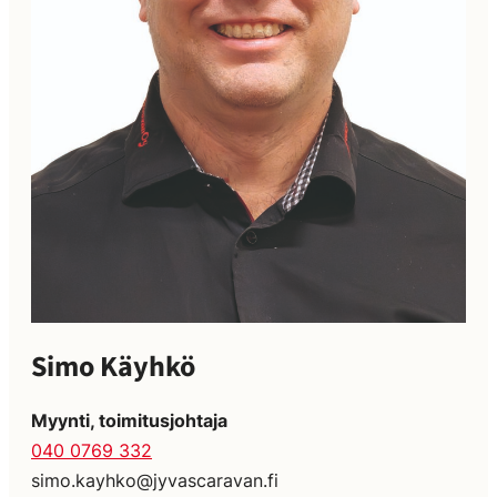
Simo Käyhkö
Myynti, toimitusjohtaja
040 0769 332
simo.kayhko@jyvascaravan.fi