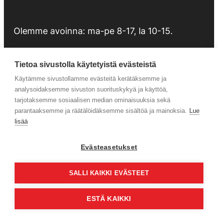
Olemme avoinna: ma-pe 8-17, la 10-15.
Tietoa sivustolla käytetyistä evästeistä
Käytämme sivustollamme evästeitä kerätäksemme ja
Tietosuojaseloste
analysoidaksemme sivuston suorituskykyä ja käyttöä,
tarjotaksemme sosiaalisen median ominaisuuksia sekä
parantaaksemme ja räätälöidäksemme sisältöä ja mainoksia.
Lue
Huolto
lisää
Evästeasetukset
Facebook
Instagram
SALLI KAIKKI EVÄSTEET
ESTÄ KAIKKI