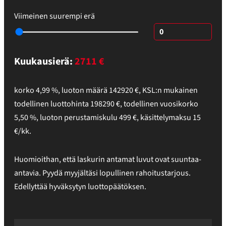
Viimeinen suurempi erä
Kuukausierä:
2711
€
korko
4,99
%,
luoton määrä
142920
€
,
KSL:n mukainen
todellinen luottohinta
198290
€
,
todellinen vuosikorko
5,50
%
, luoton perustamiskulu
499
€, käsittelymaksu
15
€/kk.
Huomioithan, että laskurin antamat luvut ovat suuntaa-
antavia. Pyydä myyjältäsi lopullinen rahoitustarjous.
Edellyttää hyväksytyn luottopäätöksen.