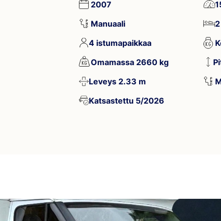
2007
1
Manuaali
2
4 istumapaikkaa
K
Omamassa 2660 kg
P
Leveys 2.33 m
M
Katsastettu 5/2026