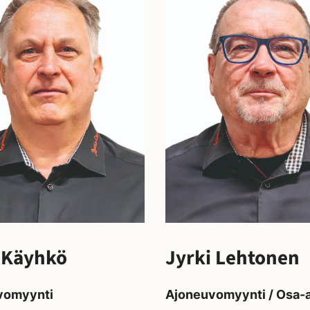
 Käyhkö
Jyrki Lehtonen
vomyynti
Ajoneuvomyynti / Osa-a