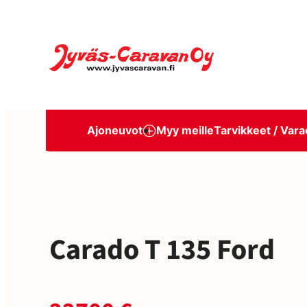
Siirry
suoraan
Jyväs-Caravan Oy
sisältöön
Ajoneuvot
Myy meille
Tarvikkeet / Vara
Carado T 135 Ford