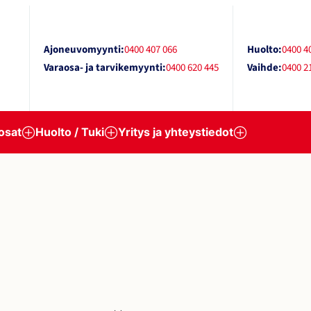
Ajoneuvomyynti:
0400 407 066
Huolto:
0400 4
Varaosa- ja tarvikemyynti:
0400 620 445
Vaihde:
0400 2
osat
Huolto / Tuki
Yritys ja yhteystiedot