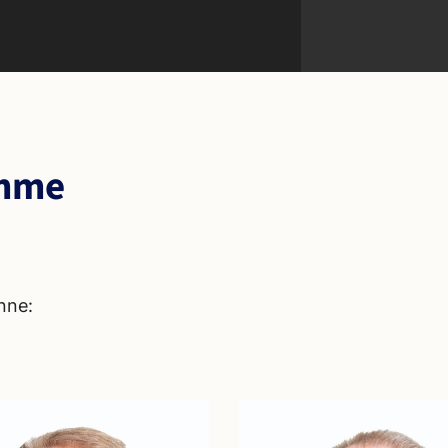
imme
nne: