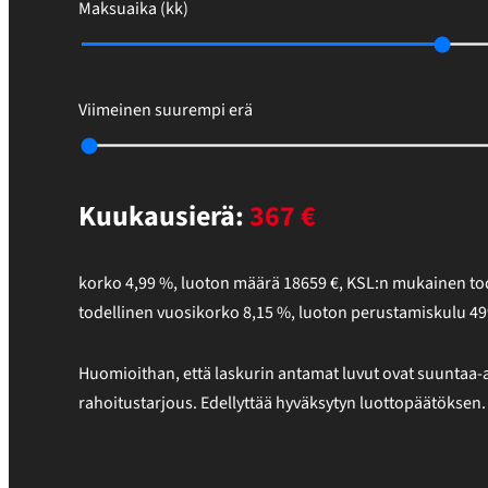
Maksuaika (kk)
Viimeinen suurempi erä
Kuukausierä:
367
€
korko
4,99
%,
luoton määrä
18659
€
,
KSL:n mukainen tod
todellinen vuosikorko
8,15
%
, luoton perustamiskulu
49
Huomioithan, että laskurin antamat luvut ovat suuntaa-a
rahoitustarjous. Edellyttää hyväksytyn luottopäätöksen.