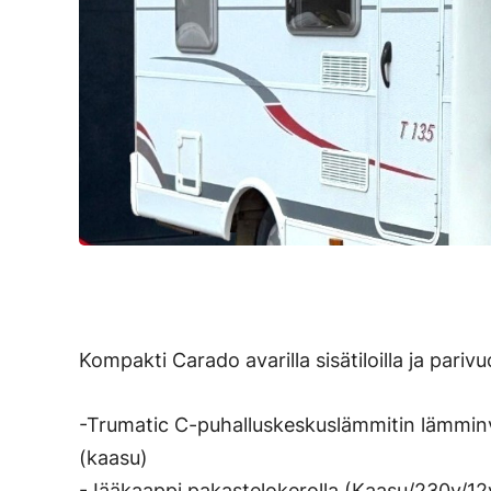
Kompakti Carado avarilla sisätiloilla ja parivu
-Trumatic C-puhalluskeskuslämmitin lämminv
(kaasu)
-Jääkaappi pakastelokerolla (Kaasu/230v/12