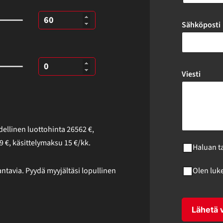
Sähköposti
Viesti
ellinen luottohinta
26562
€
,
9
€, käsittelymaksu
15
€/kk.
Haluan t
ntavia. Pyydä myyjältäsi lopullinen
Olen luk
Lähetä v