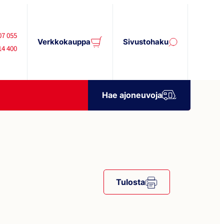
07 055
Verkkokauppa
Sivustohaku
14 400
Hae ajoneuvoja
Tulosta