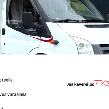
oteella
Jaa kavereille:
esivaraajalla
v)