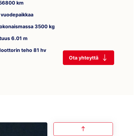
56800 km
 vuodepaikkaa
okonaismassa 3500 kg
ituus 6.01 m
oottorin teho 81 hv
Ota yhteyttä