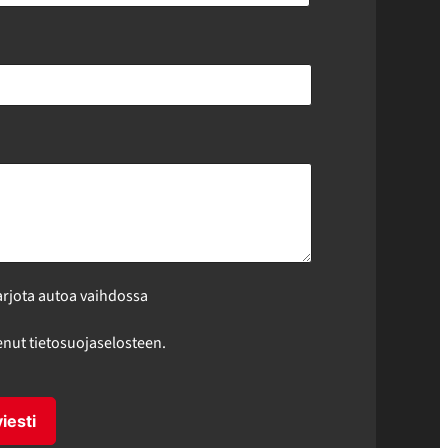
arjota autoa vaihdossa
enut tietosuojaselosteen.
iesti