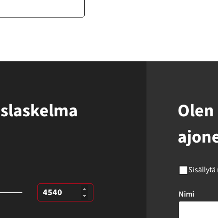
uslaskelma
Olen 
ajon
Sisällytä
Nimi