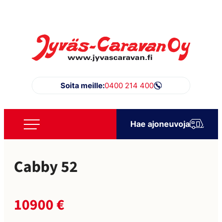
Siirry
suoraan
sisältöön
Jyväs-Caravan Oy
Soita meille:
0400 214 400
Hae ajoneuvoja
Cabby 52
10900 €