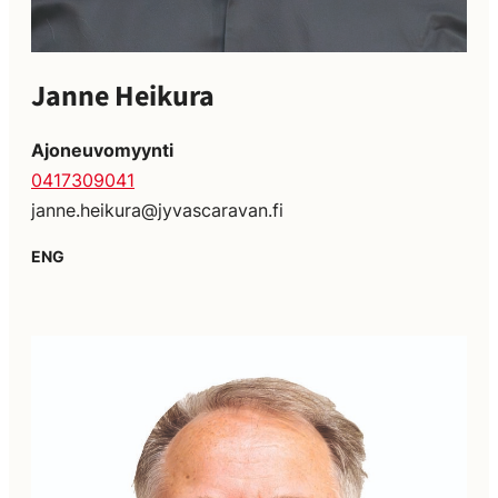
Janne Heikura
Ajoneuvomyynti
0417309041
janne.heikura@jyvascaravan.fi
ENG