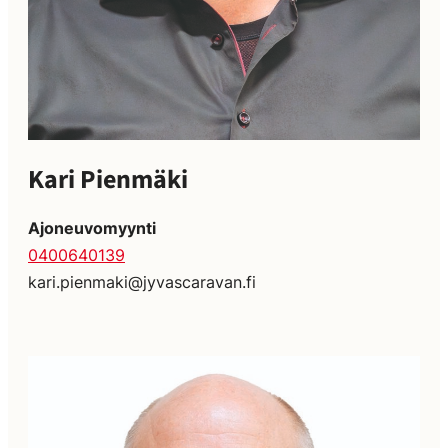
Kari Pienmäki
Ajoneuvomyynti
0400640139
kari.pienmaki@jyvascaravan.fi