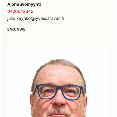
Ajoneuvomyynti
0400642842
juha.kayhko@jyvascaravan.fi
ENG, SWE