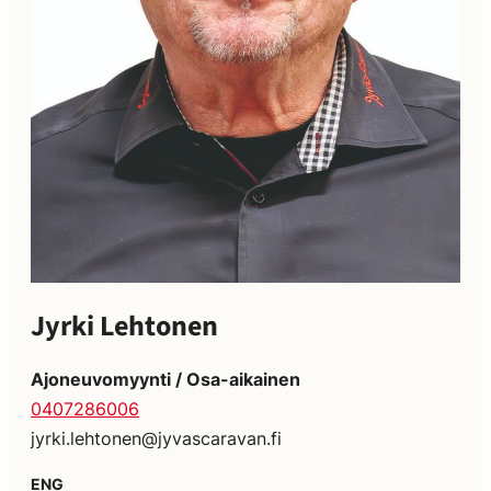
Jyrki Lehtonen
Ajoneuvomyynti / Osa-aikainen
0407286006
jyrki.lehtonen@jyvascaravan.fi
ENG