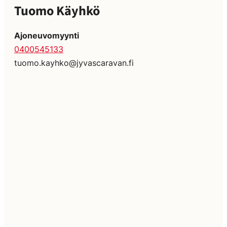
Tuomo Käyhkö
Ajoneuvomyynti
0400545133
tuomo.kayhko@jyvascaravan.fi