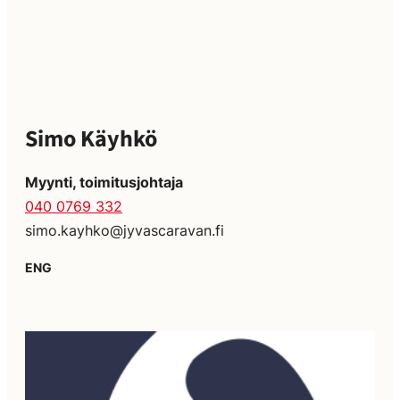
Simo Käyhkö
Myynti, toimitusjohtaja
040 0769 332
simo.kayhko@jyvascaravan.fi
ENG