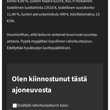
korko
4,99
%,
luoton määrä
9219
€
,
KSL:n mukainen
todellinen luottohinta
13516
€
,
todellinen vuosikorko
11,40
%
, luoton perustamiskulu
499
€, käsittelymaksu
15
€/kk.
Huomioithan, että laskurin antamat luvut ovat suuntaa-
antavia. Pyydä myyjältäsi lopullinen rahoitustarjous.
Edellyttää hyväksytyn luottopäätöksen.
Olen kiinnostunut tästä
ajoneuvosta
Sisällytä rahoituslaskurin tulos