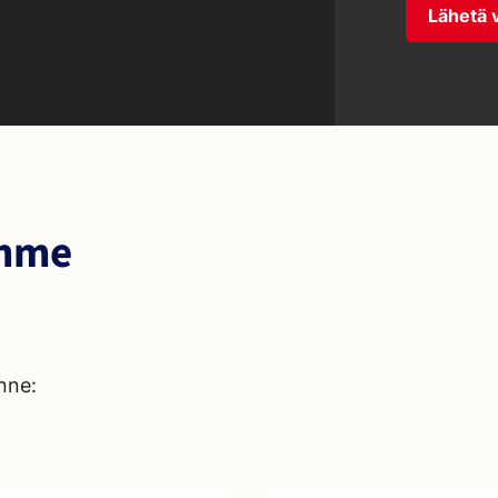
Lähetä v
imme
nne: