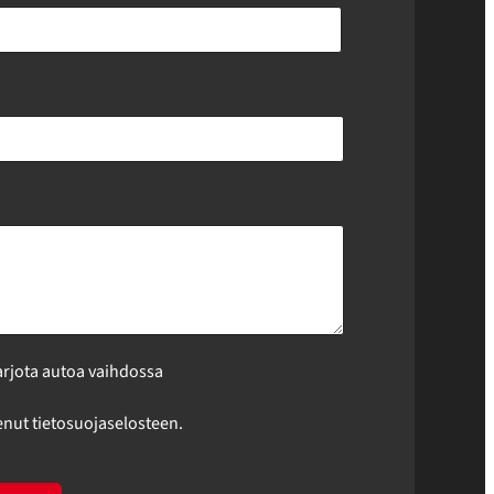
arjota autoa vaihdossa
enut tietosuojaselosteen.