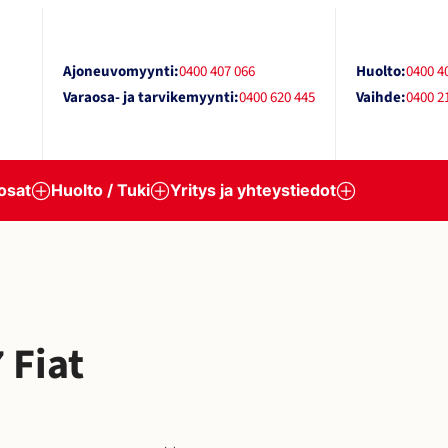
Ajoneuvomyynti:
0400 407 066
Huolto:
0400 4
Varaosa- ja tarvikemyynti:
0400 620 445
Vaihde:
0400 2
osat
Huolto / Tuki
Yritys ja yhteystiedot
 Fiat