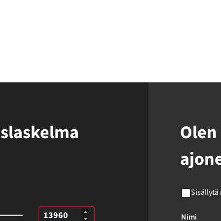
uslaskelma
Olen 
ajon
Sisällytä
Nimi