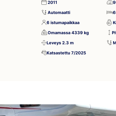
2011
9
Automaatti
6
6 istumapaikkaa
K
Omamassa 4339 kg
P
Leveys 2.3 m
M
Katsastettu 7/2025