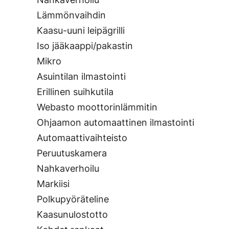
Lämmönvaihdin
Kaasu-uuni leipägrilli
Iso jääkaappi/pakastin
Mikro
Asuintilan ilmastointi
Erillinen suihkutila
Webasto moottorinlämmitin
Ohjaamon automaattinen ilmastointi
Automaattivaihteisto
Peruutuskamera
Nahkaverhoilu
Markiisi
Polkupyöräteline
Kaasunulostotto