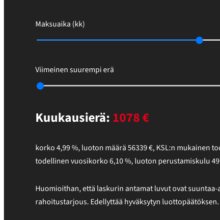
Maksuaika (kk)
Viimeinen suurempi erä
Kuukausierä:
1078
€
korko
4,99
%,
luoton määrä
56339
€
,
KSL:n mukainen tod
todellinen vuosikorko
6,10
%
, luoton perustamiskulu
49
Huomioithan, että laskurin antamat luvut ovat suuntaa-a
rahoitustarjous. Edellyttää hyväksytyn luottopäätöksen.