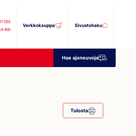
07 055
Verkkokauppa
Sivustohaku
14 400
Hae ajoneuvoja
Tulosta