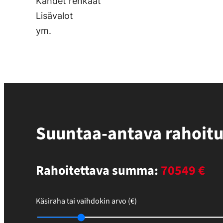
Kahdet renkaat
Lisävalot
ym.
Suuntaa-antava rahoit
Rahoitettava summa:
70549 €
Käsiraha tai vaihdokin arvo (€)