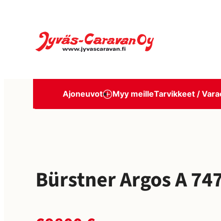
Siirry
suoraan
Jyväs-Caravan Oy
sisältöön
Ajoneuvot
Myy meille
Tarvikkeet / Vara
Bürstner Argos A 747