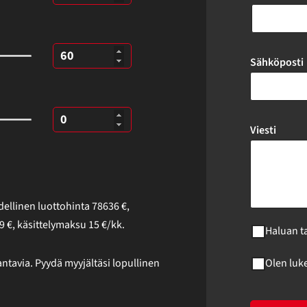
Sähköposti
Viesti
ellinen luottohinta
78636
€
,
9
€, käsittelymaksu
15
€/kk.
Haluan t
ntavia. Pyydä myyjältäsi lopullinen
Olen luk