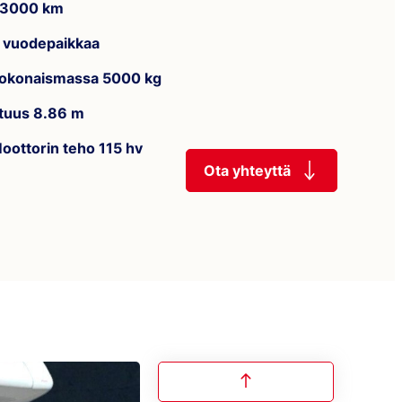
3000 km
 vuodepaikkaa
okonaismassa 5000 kg
ituus 8.86 m
oottorin teho 115 hv
Ota yhteyttä