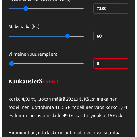
Maksuaika (kk)
Viimeinen suurempi erä
Kuukausierä:
566
€
korko
4,99
%,
luoton määrä
29219
€
,
KSL:n mukainen
todellinen luottohinta
41156
€
,
todellinen vuosikorko
7,04
%
, luoton perustamiskulu
499
€, käsittelymaksu
15
€/kk.
Huomioithan, että laskurin antamat luvut ovat suuntaa-