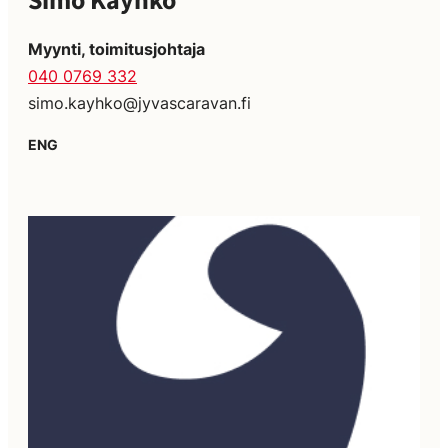
Simo Käyhkö
Myynti, toimitusjohtaja
040 0769 332
simo.kayhko@jyvascaravan.fi
ENG