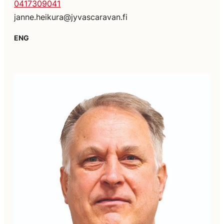
0417309041
janne.heikura@jyvascaravan.fi
ENG