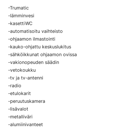
-Trumatic
-lämminvesi
-kasettiWC
-automatisoitu vaihteisto
-ohjaamon ilmastointi
-kauko-ohjattu keskuslukitus
-sähköikkunat ohjaamon ovissa
-vakionopeuden säädin
-vetokoukku
-tv ja tv-antenni
-radio
-etulokarit
-peruutuskamera
-lisävalot
-metalliväri
-alumiinivanteet