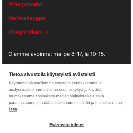
Yhteystiedot
Verkkokauppa
Google Maps
Olemme avoinna: ma-pe 8-17, la 10-15.
Tietoa sivustolla käytetyistä evästeistä
Käytämme sivustollamme evästeitä kerätäksemme ja
Tietosuojaseloste
analysoidaksemme sivuston suorituskykyä ja käyttöä,
tarjotaksemme sosiaalisen median ominaisuuksia sekä
parantaaksemme ja räätälöidäksemme sisältöä ja mainoksia.
Lue
Huolto
lisää
Evästeasetukset
Facebook
Instagram