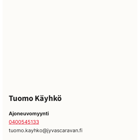
Tuomo Käyhkö
Ajoneuvomyynti
0400545133
tuomo.kayhko@jyvascaravan.fi