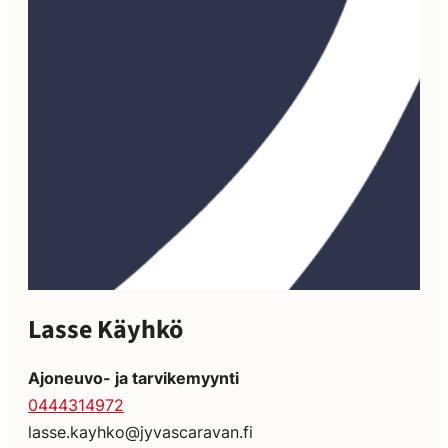
Lasse Käyhkö
Ajoneuvo- ja tarvikemyynti
0444314972
lasse.kayhko@jyvascaravan.fi