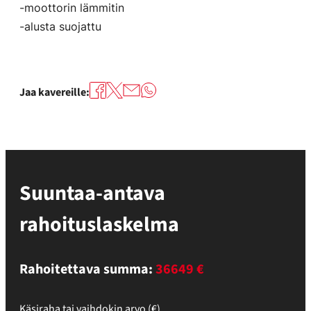
-moottorin lämmitin
-alusta suojattu
Jaa kavereille:
Suuntaa-antava
rahoituslaskelma
Rahoitettava summa:
36649 €
Käsiraha tai vaihdokin arvo (€)