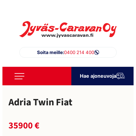
Siirry
suoraan
sisältöön
Jyväs-Caravan Oy
Soita meille:
0400 214 400
Hae ajoneuvoja
Adria Twin Fiat
35900 €