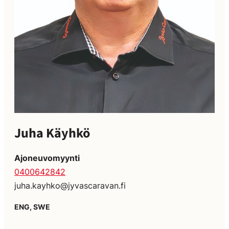
Juha Käyhkö
Ajoneuvomyynti
0400642842
juha.kayhko@jyvascaravan.fi
ENG, SWE