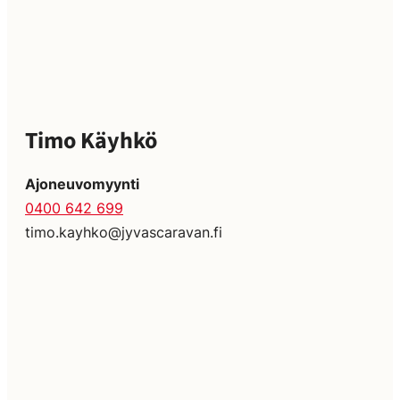
Timo Käyhkö
Ajoneuvomyynti
0400 642 699
timo.kayhko@jyvascaravan.fi