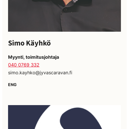
Simo Käyhkö
Myynti, toimitusjohtaja
040 0769 332
simo.kayhko@jyvascaravan.fi
ENG