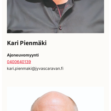
Kari Pienmäki
Ajoneuvomyynti
0400640139
kari.pienmaki@jyvascaravan.fi