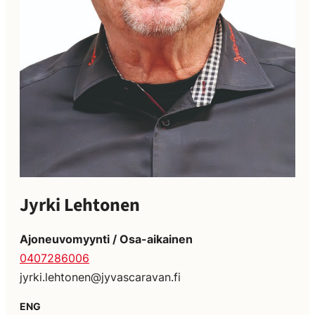
Jyrki Lehtonen
Ajoneuvomyynti / Osa-aikainen
0407286006
jyrki.lehtonen@jyvascaravan.fi
ENG