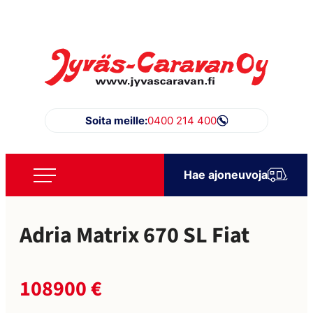
Siirry
suoraan
sisältöön
Jyväs-Caravan Oy
Soita meille:
0400 214 400
Hae ajoneuvoja
Adria Matrix 670 SL Fiat
108900 €