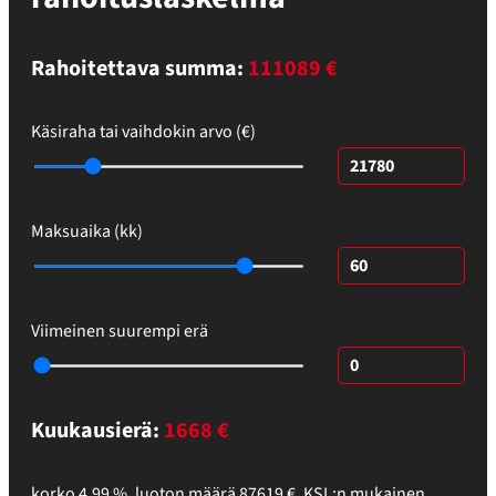
Rahoitettava summa:
111089 €
Käsiraha tai vaihdokin arvo (€)
Maksuaika (kk)
Viimeinen suurempi erä
Kuukausierä:
1668
€
korko
4,99
%,
luoton määrä
87619
€
,
KSL:n mukainen