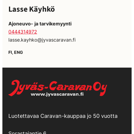
Lasse Käyhkö
Ajoneuvo- ja tarvikemyynti
0444314972
lasse.kayhko@jyvascaravan.fi
FI, ENG
Luotettavaa Caravan-kauppaa jo 50 vuotta
Sorastajantie 6