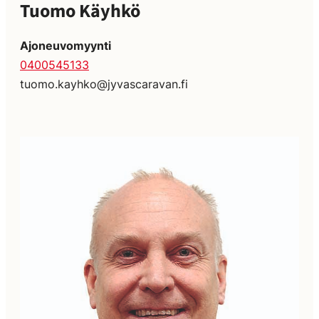
Tuomo Käyhkö
Ajoneuvomyynti
0400545133
tuomo.kayhko@jyvascaravan.fi