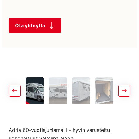
Ota yhteyttä
Adria 60-vuotisjuhlamalli – hyvin varusteltu
kokonaisuus valmiina ajoon!