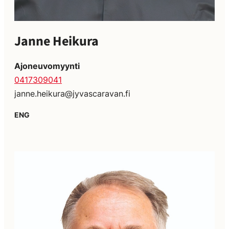
Janne Heikura
Ajoneuvomyynti
0417309041
janne.heikura@jyvascaravan.fi
ENG