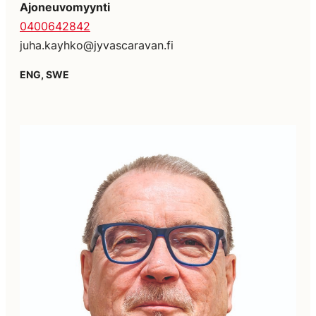
Ajoneuvomyynti
0400642842
juha.kayhko@jyvascaravan.fi
ENG, SWE