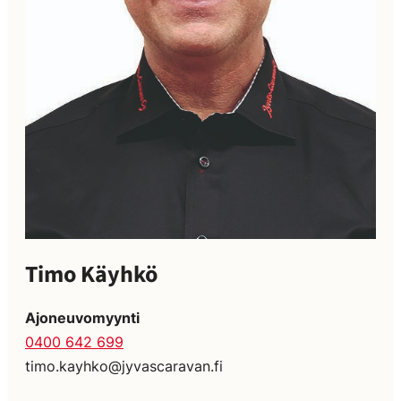
Timo Käyhkö
Ajoneuvomyynti
0400 642 699
timo.kayhko@jyvascaravan.fi