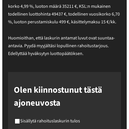
korko
4,99
%,
luoton määrä
35211
€
,
KSL:n mukainen
todellinen luottohinta
49437
€
,
todellinen vuosikorko
6,70
%
, luoton perustamiskulu
499
€, käsittelymaksu
15
€/kk.
Huomioithan, että laskurin antamat luvut ovat suuntaa-
antavia. Pyydä myyjältäsi lopullinen rahoitustarjous.
Edellyttää hyväksytyn luottopäätöksen.
Olen kiinnostunut tästä
ajoneuvosta
Sisällytä rahoituslaskurin tulos