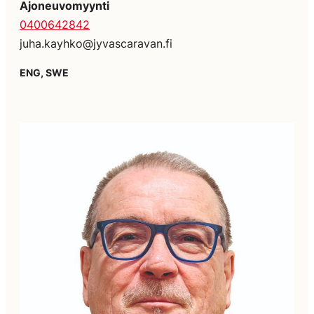
Ajoneuvomyynti
0400642842
juha.kayhko@jyvascaravan.fi
ENG, SWE