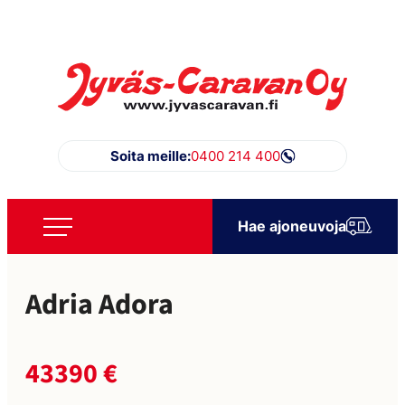
Siirry
suoraan
sisältöön
Jyväs-Caravan Oy
Soita meille:
0400 214 400
Hae ajoneuvoja
Adria Adora
43390 €