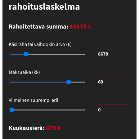
rahoituslaskelma
Rahoitettava summa:
44879 €
Käsiraha tai vaihdokin arvo (€)
Maksuaika (kk)
Viimeinen suurempi erä
Kuukausierä:
679
€