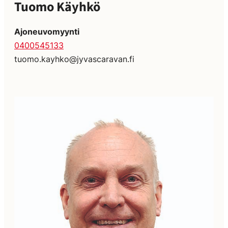
Tuomo Käyhkö
Ajoneuvomyynti
0400545133
tuomo.kayhko@jyvascaravan.fi