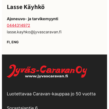
Lasse Käyhkö
Ajoneuvo- ja tarvikemyynti
0444314972
lasse.kayhko@jyvascaravan.fi
FI, ENG
Luotettavaa Caravan-kauppaa jo 50 vuotta
Sorastajantie 6