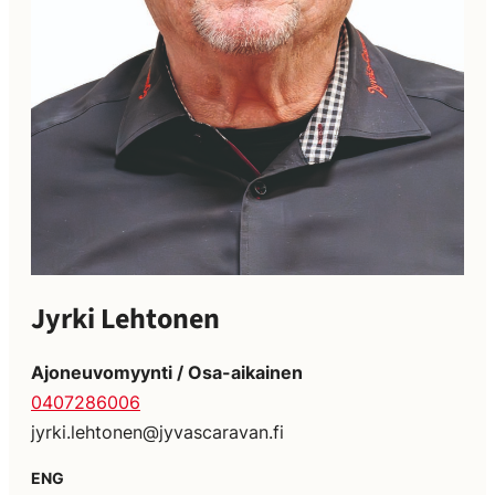
Jyrki Lehtonen
Ajoneuvomyynti / Osa-aikainen
0407286006
jyrki.lehtonen@jyvascaravan.fi
ENG