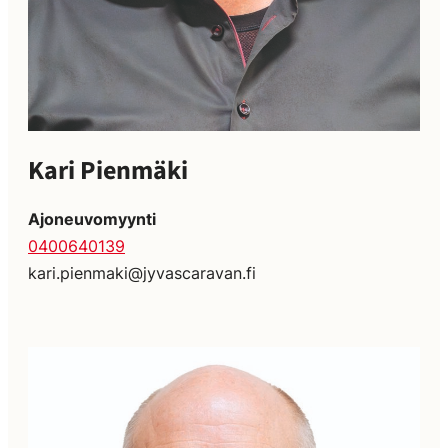
Kari Pienmäki
Ajoneuvomyynti
0400640139
kari.pienmaki@jyvascaravan.fi