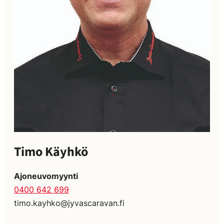
Timo Käyhkö
Ajoneuvomyynti
0400 642 699
timo.kayhko@jyvascaravan.fi