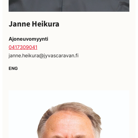
Janne Heikura
Ajoneuvomyynti
0417309041
janne.heikura@jyvascaravan.fi
ENG