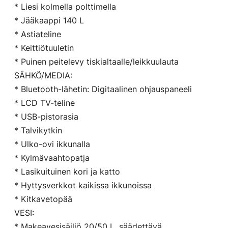
* Liesi kolmella polttimella
* Jääkaappi 140 L
* Astiateline
* Keittiötuuletin
* Puinen peitelevy tiskialtaalle/leikkuulauta
SÄHKÖ/MEDIA:
* Bluetooth-lähetin: Digitaalinen ohjauspaneeli
* LCD TV-teline
* USB-pistorasia
* Talvikytkin
* Ulko-ovi ikkunalla
* Kylmävaahtopatja
* Lasikuituinen kori ja katto
* Hyttysverkkot kaikissa ikkunoissa
* Kitkavetopää
VESI:
* Makeavesisäiliö 20/50 L, säädettävä