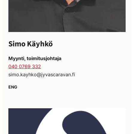
Simo Käyhkö
Myynti, toimitusjohtaja
040 0769 332
simo.kayhko@jyvascaravan.fi
ENG